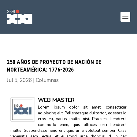
250 AÑOS DE PROYECTO DE NACIÓN DE
NORTEAMÉRICA: 1776-2026
Jul 5, 2026
|
Columnas
WEB MASTER
Lorem ipsum dolor sit amet, consectetur
adipiscing elit. Pellentesque dui tortor, egestas id
eros eu, varius mattis nisi. Praesent hendrerit
commodo enim, quis ultrices orci hendrerit
mattis. Suspendisse hendrerit quis urna volutpat semper. Cras
venenatis sem lectus, et euismod urna rhoncus id. In hac