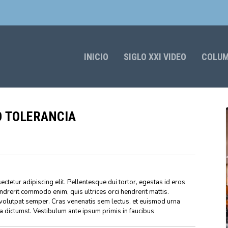
INICIO
SIGLO XXI VIDEO
COLU
O TOLERANCIA
ctetur adipiscing elit. Pellentesque dui tortor, egestas id eros
endrerit commodo enim, quis ultrices orci hendrerit mattis.
volutpat semper. Cras venenatis sem lectus, et euismod urna
ea dictumst. Vestibulum ante ipsum primis in faucibus