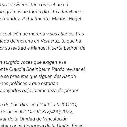
ctura de Bienestar, como el de un
rogramas de forma directa a familiares
Hernandez. Actualmente, Manuel Rogel
a coalición de morena y sus aliados, tras
ado de morena en Veracruz, lo que ha
or su lealtad a Manuel Huerta Ladrón de
n surgido voces que exigen a la
denta Claudia Sheinbaum Pardo revisar el
ue se presume que siguen desviando
ones políticas y que estarían
 apoyarlos bajo la amenaza de perder
nta de Coordinación Política (JUCOPO)
o de oficio JUCOPO/LXIV/490/2022,
tular de la Unidad de Vinculación
nestar con el Congreso de la Unión. En su