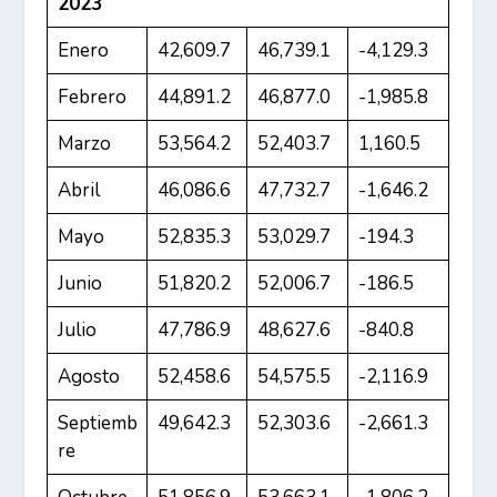
2023
Enero
42,609.7
46,739.1
-4,129.3
Febrero
44,891.2
46,877.0
-1,985.8
Marzo
53,564.2
52,403.7
1,160.5
Abril
46,086.6
47,732.7
-1,646.2
Mayo
52,835.3
53,029.7
-194.3
Junio
51,820.2
52,006.7
-186.5
Julio
47,786.9
48,627.6
-840.8
Agosto
52,458.6
54,575.5
-2,116.9
Septiemb
49,642.3
52,303.6
-2,661.3
re