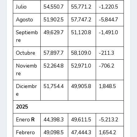
Julio
54,550.7
55,771.2
-1,220.5
Agosto
51,902.5
57,747.2
-5,844.7
Septiemb
49,629.7
51,120.8
-1,491.0
re
Octubre
57,897.7
58,109.0
-211.3
Noviemb
52,264.8
52,971.0
-706.2
re
Diciembr
51,754.4
49,905.8
1,848.5
e
2025
Enero
R
44,398.3
49,611.5
-5,213.2
Febrero
49,098.5
47,444.3
1,654.2