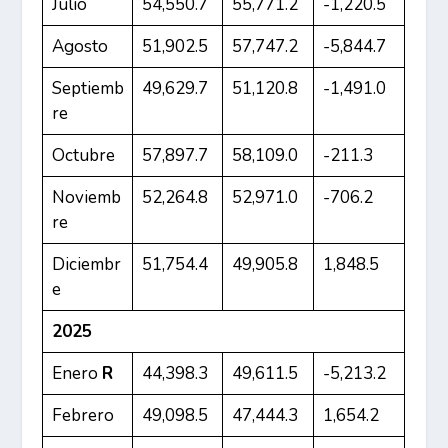
Julio
54,550.7
55,771.2
-1,220.5
Agosto
51,902.5
57,747.2
-5,844.7
Septiemb
49,629.7
51,120.8
-1,491.0
re
Octubre
57,897.7
58,109.0
-211.3
Noviemb
52,264.8
52,971.0
-706.2
re
Diciembr
51,754.4
49,905.8
1,848.5
e
2025
Enero
R
44,398.3
49,611.5
-5,213.2
Febrero
49,098.5
47,444.3
1,654.2