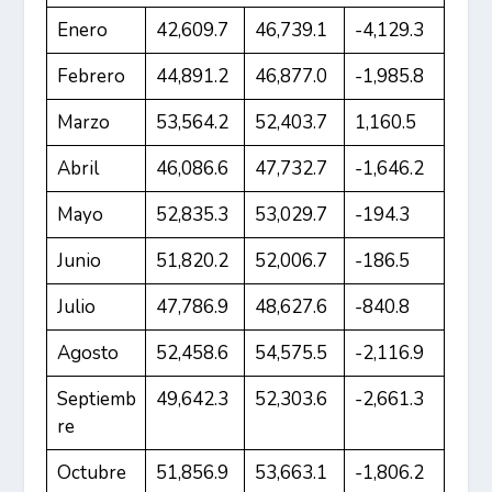
Enero
42,609.7
46,739.1
-4,129.3
Febrero
44,891.2
46,877.0
-1,985.8
Marzo
53,564.2
52,403.7
1,160.5
Abril
46,086.6
47,732.7
-1,646.2
Mayo
52,835.3
53,029.7
-194.3
Junio
51,820.2
52,006.7
-186.5
Julio
47,786.9
48,627.6
-840.8
Agosto
52,458.6
54,575.5
-2,116.9
Septiemb
49,642.3
52,303.6
-2,661.3
re
Octubre
51,856.9
53,663.1
-1,806.2