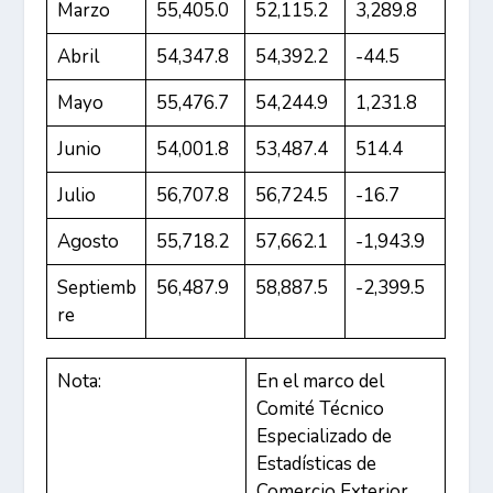
Marzo
55,405.0
52,115.2
3,289.8
Abril
54,347.8
54,392.2
-44.5
Mayo
55,476.7
54,244.9
1,231.8
Junio
54,001.8
53,487.4
514.4
Julio
56,707.8
56,724.5
-16.7
Agosto
55,718.2
57,662.1
-1,943.9
Septiemb
56,487.9
58,887.5
-2,399.5
re
Nota:
En el marco del
Comité Técnico
Especializado de
Estadísticas de
Comercio Exterior