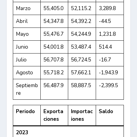
Marzo
55,405.0
52,115.2
3,289.8
Abril
54,347.8
54,392.2
-44.5
Mayo
55,476.7
54,244.9
1,231.8
Junio
54,001.8
53,487.4
514.4
Julio
56,707.8
56,724.5
-16.7
Agosto
55,718.2
57,662.1
-1,943.9
Septiemb
56,487.9
58,887.5
-2,399.5
re
Periodo
Exporta
Importac
Saldo
ciones
iones
2023