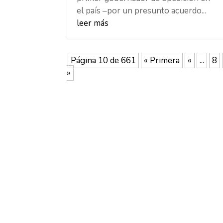
el país –por un presunto acuerdo...
leer más
Página 10 de 661
« Primera
«
...
8
»