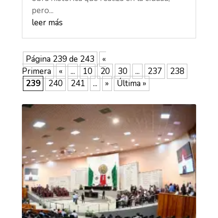
pero...
leer más
Página 239 de 243
«
Primera
«
...
10
20
30
...
237
238
239
240
241
...
»
Última »