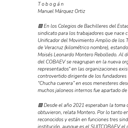
T o b o g á n
Manuel Márquez Ortiz
🟪 En los Colegios de Bachilleres del Est
sindicato para los trabajadores que nace 
Unificador del Movimiento Amplio de los T
de Veracruz (kilométrico nombre), estando
Moisés Leonardo Montero Rebolledo. Al de
del COBAEV se reagrupan en la nueva orga
representados“ en las organizaciones exi
controvertido dirigente de los fundadores
“Chucha cuerera” en esos menesteres desd
muchos jaloneos internos fue apartado de 
🟪 Desde el año 2021 esperaban la toma de 
obtuvieron, relata Montero. Por lo tanto
reconocidos y están en funciones tres sind
institución, aunque es el SUITCOBAEV el q