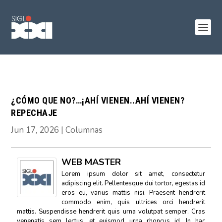
¿CÓMO QUE NO?…¡AHÍ VIENEN..AHÍ VIENEN?
REPECHAJE
Jun 17, 2026
|
Columnas
WEB MASTER
Lorem ipsum dolor sit amet, consectetur
adipiscing elit. Pellentesque dui tortor, egestas id
eros eu, varius mattis nisi. Praesent hendrerit
commodo enim, quis ultrices orci hendrerit
mattis. Suspendisse hendrerit quis urna volutpat semper. Cras
venenatis sem lectus, et euismod urna rhoncus id. In hac