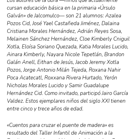
Los autores de la obra —niños que actualmente
cursan educación básica en la primaria «Úrsulo
Galván» de Jalcomulco— son 21 alumnos: Azalea
Pozos Cid, José Yael Castañeda Jiménez, Dalaina
Cristiana Morales Hernández, Adrián Reyes Sosa,
Melainen Sánchez Hernández, Cloe Kimberly Cniguil
Xotla, Eloísa Soriano Quezada, Katia Morales Lucido,
Ainara Kimberly, Nayara Nicole Tepetlán, Brandon
Galán Anell, Eithan de Jesús, Jacob Jeremy Xotla
Pozos, Jorge Antonio Milán Tejeda, Roxana Nahir
Poca Acatecatl, Roxxana Rivera Hurtado, Yerón
Nicholas Morales Lucido y Samir Guadalupe
Hernández Cid. Como invitado, participó Jairo García
Valdez. Estos ejemplares niños del siglo XXI tienen
entre cinco y trece años de edad.
«Cuentos para cruzar el puente de madera» es
resultado del Taller Infantil de Animación a la