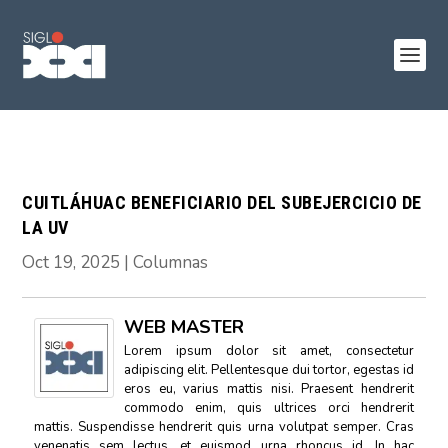
CUITLÁHUAC BENEFICIARIO DEL SUBEJERCICIO DE
LA UV
Oct 19, 2025
|
Columnas
WEB MASTER
Lorem ipsum dolor sit amet, consectetur
adipiscing elit. Pellentesque dui tortor, egestas id
eros eu, varius mattis nisi. Praesent hendrerit
commodo enim, quis ultrices orci hendrerit
mattis. Suspendisse hendrerit quis urna volutpat semper. Cras
venenatis sem lectus, et euismod urna rhoncus id. In hac