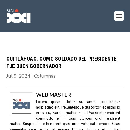
CUITLÁHUAC, COMO SOLDADO DEL PRESIDENTE
FUE BUEN GOBERNADOR
Jul 9, 2024
|
Columnas
WEB MASTER
Lorem ipsum dolor sit amet, consectetur
adipiscing elit. Pellentesque dui tortor, egestas id
eros eu, varius mattis nisi. Praesent hendrerit
commodo enim, quis ultrices orci hendrerit
mattis. Suspendisse hendrerit quis urna volutpat semper. Cras
venenatis sem lectus, et euismod urna rhoncus id. In hac