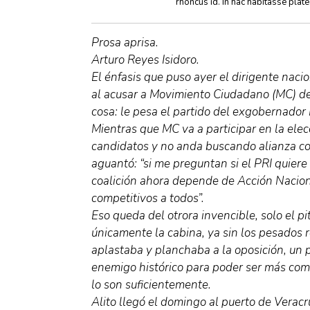
rhoncus id. In hac habitasse plat
Prosa aprisa.
Arturo Reyes Isidoro.
El énfasis que puso ayer el dirigente naci
al acusar a Movimiento Ciudadano (MC) de 
cosa: le pesa el partido del exgobernado
Mientras que MC va a participar en la elec
candidatos y no anda buscando alianza co
aguantó: “si me preguntan si el PRI quiere
coalición ahora depende de Acción Nacio
competitivos a todos”.
Eso queda del otrora invencible, solo el pi
únicamente la cabina, ya sin los pesados r
aplastaba y planchaba a la oposición, un 
enemigo histórico para poder ser más comp
lo son suficientemente.
Alito llegó el domingo al puerto de Veracr