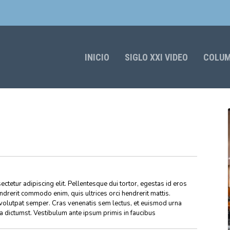
INICIO
SIGLO XXI VIDEO
COLU
ctetur adipiscing elit. Pellentesque dui tortor, egestas id eros
endrerit commodo enim, quis ultrices orci hendrerit mattis.
volutpat semper. Cras venenatis sem lectus, et euismod urna
ea dictumst. Vestibulum ante ipsum primis in faucibus