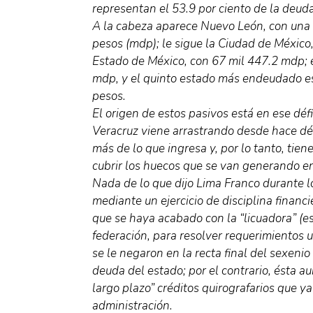
representan el 53.9 por ciento de la deud
A la cabeza aparece Nuevo León, con una
pesos (mdp); le sigue la Ciudad de México
Estado de México, con 67 mil 447.2 mdp; 
mdp, y el quinto estado más endeudado es
pesos.
El origen de estos pasivos está en ese déf
Veracruz viene arrastrando desde hace déc
más de lo que ingresa y, por lo tanto, tien
cubrir los huecos que se van generando en
Nada de lo que dijo Lima Franco durante lo
mediante un ejercicio de disciplina financie
que se haya acabado con la “licuadora” (es
federación, para resolver requerimientos u
se le negaron en la recta final del sexenio
deuda del estado; por el contrario, ésta 
largo plazo” créditos quirografarios que ya
administración.