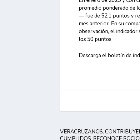
En enero de 2025 y con ci
promedio ponderado de los
— fue de 52.1 puntos y re
mes anterior. En su compa
observación, el indicado
los 50 puntos.
Descarga el boletín de in
VERACRUZANOS, CONTRIBUYE
CUMPLIDOS, RECONOCE ROCÍO