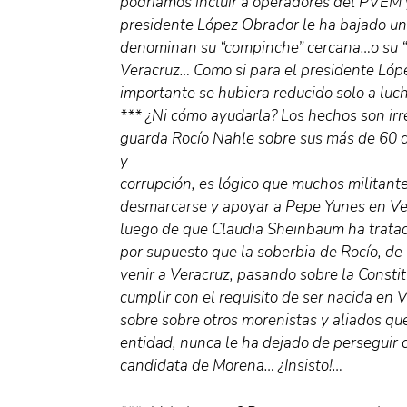
podríamos incluir a operadores del PVEM 
presidente López Obrador le ha bajado un
denominan su “compinche” cercana…o su “r
Veracruz… Como si para el presidente Lópe
importante se hubiera reducido solo a luch
*** ¿Ni cómo ayudarla? Los hechos son irr
guarda Rocío Nahle sobre sus más de 60 d
y
corrupción, es lógico que muchos militant
desmarcarse y apoyar a Pepe Yunes en Vera
luego de que Claudia Sheinbaum ha tratado
por supuesto que la soberbia de Rocío, de
venir a Veracruz, pasando sobre la Consti
cumplir con el requisito de ser nacida en
sobre sobre otros morenistas y aliados que
entidad, nunca le ha dejado de perseguir 
candidata de Morena… ¿Insisto!…