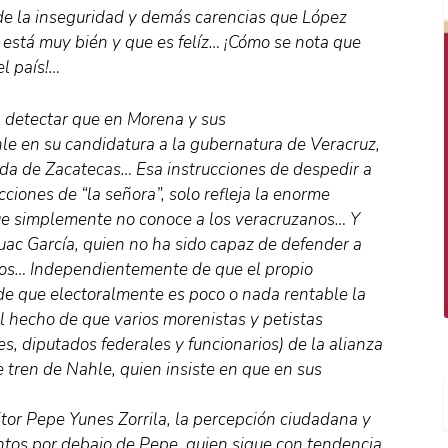
e la inseguridad y demás carencias que López
 está muy bién y que es felíz… ¡Cómo se nota que
l país!…
il detectar que en Morena y sus
hle en su candidatura a la gubernatura de Veracruz,
da de Zacatecas… Esa instrucciones de despedir a
ciones de “la señora”, solo refleja la enorme
ue simplemente no conoce a los veracruzanos… Y
ac García, quien no ha sido capaz de defender a
años… Independientemente de que el propio
de que electoralmente es poco o nada rentable la
 hecho de que varios morenistas y petistas
es, diputados federales y funcionarios) de la alianza
 tren de Nahle, quien insiste en que en sus
itor Pepe Yunes Zorrila, la percepción ciudadana y
untos por debajo de Pepe, quien sigue con tendencia