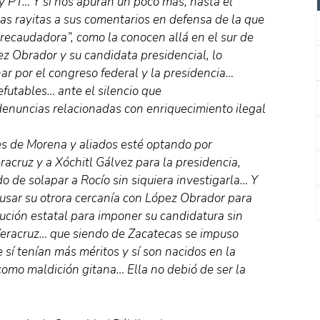
y PT… Y si nos apuran un poco más, hasta el
as rayitas a sus comentarios en defensa de la que
ecaudadora”, como la conocen allá en el sur de
z Obrador y su candidata presidencial, lo
ar por el congreso federal y la presidencia…
efutables… ante el silencio que
enuncias relacionadas con enriquecimiento ilegal
es de Morena y aliados esté optando por
cruz y a Xóchitl Gálvez para la presidencia,
 de solapar a Rocío sin siquiera investigarla… Y
 usar su otrora cercanía con López Obrador para
tución estatal para imponer su candidatura sin
 Veracruz… que siendo de Zacatecas se impuso
 sí tenían más méritos y sí son nacidos en la
como maldición gitana… Ella no debió de ser la