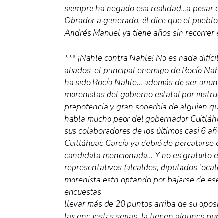
siempre ha negado esa realidad…a pesar d
Obrador a generado, él dice que el pueblo
Andrés Manuel ya tiene años sin recorrer e
*** ¡Nahle contra Nahle! No es nada difíc
aliados, el principal enemigo de Rocío Na
ha sido Rocío Nahle… además de ser oriun
morenistas del gobierno estatal por instruc
prepotencia y gran soberbia de alguien q
habla mucho peor del gobernador Cuitláhu
sus colaboradores de los últimos casi 6 
Cuitláhuac García ya debió de percatarse 
candidata mencionada… Y no es gratuito el
representativos (alcaldes, diputados local
morenista estn optando por bajarse de ese
encuestas
llevar más de 20 puntos arriba de su opos
las encuestas serias, la tienen algunos p