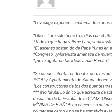
*Ley exige experiencia mínima de 5 años d
*Ulises Lara solo tiene tres días con el títu
*Todo lo que haga y firme Lara, sería invál
*El ascenso sostenido de Pepe Yunes en e
*Congreso…¿Morenista amenaza de muerte
*¿Se le agotaron las ideas a San Román?
*Se puede calentar el debate, pero las am
*SIOP y Ayuntamiento de Xalapa deben vig
*Los constructores de los dos puentes tra
*** ¡No furula! Lo único que acredita de s
despacho de la Fiscalía de la CDMX, Uli
MÍNIMA DE 5 AÑOS en el ejercicio del dere
ocupar ese cargo y no se ha sometido a las