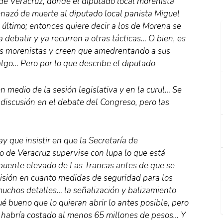
 de Veracruz, donde el diputado local morenista
azó de muerte al diputado local panista Miguel
último; entonces quiere decir a los de Morena se
 debatir y ya recurren a otras tácticas… O bien, es
os morenistas y creen que amedrentando a sus
lgo… Pero por lo que describe el diputado
medio de la sesión legislativa y en la curul… Se
a discusión en el debate del Congreso, pero las
y que insistir en que la Secretaría de
do de Veracruz supervise con lupa lo que está
 puente elevado de Las Trancas antes de que se
sión en cuanto medidas de seguridad para los
 muchos detalles… la señalización y balizamiento
 bueno que lo quieran abrir lo antes posible, pero
 habría costado al menos 65 millones de pesos… Y