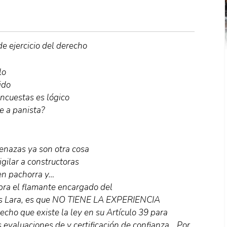
e ejercicio del derecho
lo
ido
ncuestas es lógico
 a panista?
enazas ya son otra cosa
ilar a constructoras
en pachorra y…
obra el flamante encargado del
ses Lara, es que NO TIENE LA EXPERIENCIA
cho que existe la ley en su Artículo 39 para
 evaluaciones de y certificación de confianza… Por