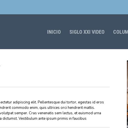
INICIO
SIGLO XXI VIDEO
COLU
»
ctetur adipiscing elit. Pellentesque dui tortor, egestas id eros
endrerit commodo enim, quis ultrices orci hendrerit mattis.
volutpat semper. Cras venenatis sem lectus, et euismod urna
ea dictumst. Vestibulum ante ipsum primis in faucibus