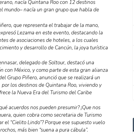
berano, nacía Quintana Roo con 12 destinos
e del mundo– nacía un gran grupo que habla de
Piñero, que representa el trabajar de la mano,
 expresó Lezama en este evento, destacando la
tes de asociaciones de hoteles, a los cuales
miento y desarrollo de Cancún, la joya turística
ennasar, delegado de Soltour, destacó una
n con México, y como parte de esta gran alianza
del Grupo Piñero, anunció que se realizará un
 por los destinos de Quintana Roo, viviendo y
rece la Nueva Era del Turismo del Caribe
z, qué acuerdos nos pueden presumir? ¡Que nos
guera, quien cobra como secretaria de Turismo
r el “Cielito Lindo”? Porque ese supuesto vuelo
arochos, más bien “suena a pura cábula”.