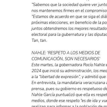
“Sabemos que la sociedad quiere ver junto
nos mantenemos firmes en el compromiso d
“Estamos de acuerdo en que se siga el diál
próximas elecciones, en beneficio de la p
juntos obtendremos los mejores resultados
electoral para la gubernatura y las diputac
Tan, tan.
NAHLE: ‘RESPETO A LOS MEDIOS DE
COMUNICACIÓN, SON NECESARIOS’
Este martes, la gobernadora Rocío Nahle 
2024 que inició su administración, los me
a la “libertad de expresión”, y admitió que
En entrevista, la mandataria veracruzana
prensa, pues su gobierno es respetuoso d
Nahle García puntualizó que ella es resp
medios, donde ese respeto “es de ida y vue
realizan para informar a la población de m