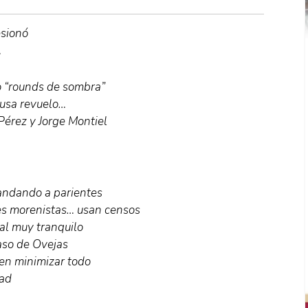
esionó
…
 “rounds de sombra”
ausa revuelo…
érez y Jorge Montiel
mandando a parientes
es morenistas… usan censos
al muy tranquilo
aso de Ovejas
en minimizar todo
dad