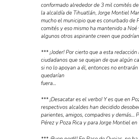
conformado alrededor de 3 mil comités de 
la alcaldía de Tihuatlán, Jorge Montiel Ma
mucho el municipio que es conurbado de P
comités y eso mismo ha mantenido a Noé y 
algunos otros aspirante creen que podría
*** ¡Joder! Por cierto que a esta redacció
ciudadanos que se quejan de que algún c
si no lo apoyan a él, entonces no entrarán
quedarían
fuera…
*** ¡Desacatar es el verbo! Y es que en Poz
respectivos alcaldes han decidido desobed
parientes, amigos, compadres y demás… P
Pérez y Poza Rica y para Jorge Montiel en
*** ¡Buen perfil! En Paso de Ovejas, no h