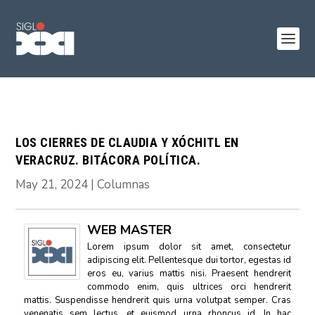
LOS CIERRES DE CLAUDIA Y XÓCHITL EN
VERACRUZ. BITÁCORA POLÍTICA.
May 21, 2024
|
Columnas
WEB MASTER
Lorem ipsum dolor sit amet, consectetur
adipiscing elit. Pellentesque dui tortor, egestas id
eros eu, varius mattis nisi. Praesent hendrerit
commodo enim, quis ultrices orci hendrerit
mattis. Suspendisse hendrerit quis urna volutpat semper. Cras
venenatis sem lectus, et euismod urna rhoncus id. In hac