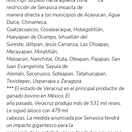
restringir su paso hacia aquella zona. *** La
restricción de Senasica imoacta de
manera directa a los municipios de Acayucan, Agua
Dulce, Chinameca,
Coatzacoalcos, Cosoleacaque, Hidalgotitlán,
Hueyapan de Ocampo, Ixhuatlán del
Sureste, Jáltipan, Jesús Carranza, Las Choapas,
Mecayapan, Minatitlán,
Moloacan, Nanchital, Oluta, Oteapan, Pajapan, San
Juan Evangelista, Sayula de
Alemán, Soconusco, Soteapan, Tatahuicapan,
Texistepec, Uxpanapa y Zaragoza.
*** El estado de Veracruz es el principal productor de
ganado bovino en México. El
año pasado, Veracruz produjo más de 531 mil reses.
Le siguió Jalisco con 479 mil
cabezas. La medida anunciada por Senasica tendrá
un impacto gigantesco para la