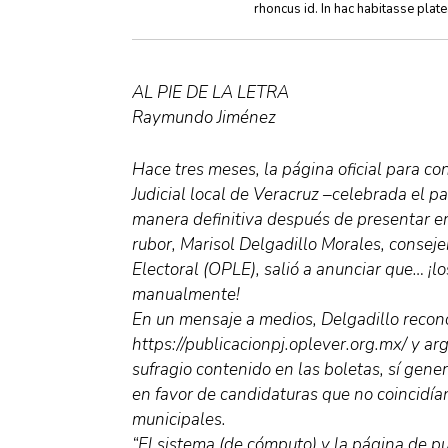
rhoncus id. In hac habitasse plat
AL PIE DE LA LETRA
Raymundo Jiménez
Hace tres meses, la página oficial para co
Judicial local de Veracruz –celebrada el p
manera definitiva después de presentar e
rubor, Marisol Delgadillo Morales, consej
Electoral (OPLE), salió a anunciar que… ¡l
manualmente!
En un mensaje a medios, Delgadillo reconoc
https://publicacionpj.oplever.org.mx/ y ar
sufragio contenido en las boletas, sí gen
en favor de candidaturas que no coincidía
municipales.
“El sistema (de cómputo) y la página de p