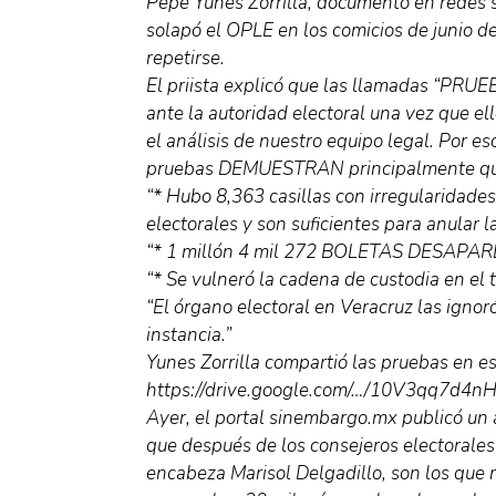
Pepe Yunes Zorrilla, documentó en redes 
solapó el OPLE en los comicios de junio de
repetirse.
El priista explicó que las llamadas “P
ante la autoridad electoral una vez que el
el análisis de nuestro equipo legal. Por e
pruebas DEMUESTRAN principalmente qu
“* Hubo 8,363 casillas con irregularidades
electorales y son suficientes para anular l
“* 1 millón 4 mil 272 BOLETAS DESAPA
“* Se vulneró la cadena de custodia en el t
“El órgano electoral en Veracruz las ignor
instancia.”
Yunes Zorrilla compartió las pruebas en est
https://drive.google.com/…/10V3qq7d4n
Ayer, el portal sinembargo.mx publicó un
que después de los consejeros electorales
encabeza Marisol Delgadillo, son los que 