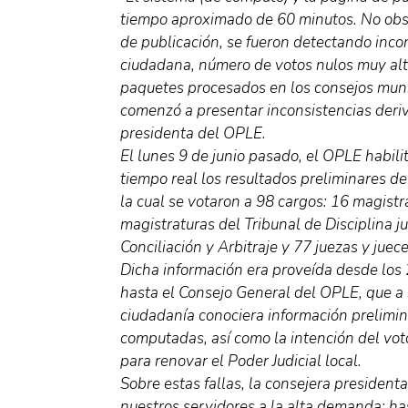
tiempo aproximado de 60 minutos. No obsta
de publicación, se fueron detectando inco
ciudadana, número de votos nulos muy alto
paquetes procesados en los consejos munic
comenzó a presentar inconsistencias deriva
presidenta del OPLE.
El lunes 9 de junio pasado, el OPLE habili
tiempo real los resultados preliminares de
la cual se votaron a 98 cargos: 16 magistra
magistraturas del Tribunal de Disciplina ju
Conciliación y Arbitraje y 77 juezas y juec
Dicha información era proveída desde los 
hasta el Consejo General del OPLE, que a s
ciudadanía conociera información prelimin
computadas, así como la intención del vot
para renovar el Poder Judicial local.
Sobre estas fallas, la consejera preside
nuestros servidores a la alta demanda; has