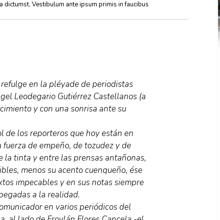
ea dictumst. Vestibulum ante ipsum primis in faucibus
 refulge en la pléyade de periodistas
el Leodegario Gutiérrez Castellanos (a
cimiento y con una sonrisa ante su
ol de los reporteros que hoy están en
a fuerza de empeño, de tozudez y de
de la tinta y entre las prensas antañonas,
sibles, menos su acento cuenqueño, ése
xtos impecables y en sus notas siempre
pegadas a la realidad.
comunicador en varios periódicos del
a, al lado de Froylán Flores Cancela -el