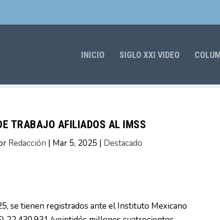
INICIO
SIGLO XXI VIDEO
COLU
E TRABAJO AFILIADOS AL IMSS
or
Redacción
|
Mar 5, 2025
|
Destacado
5, se tienen registrados ante el Instituto Mexicano
S) 22,430,931 (veintidós millones cuatrocientos