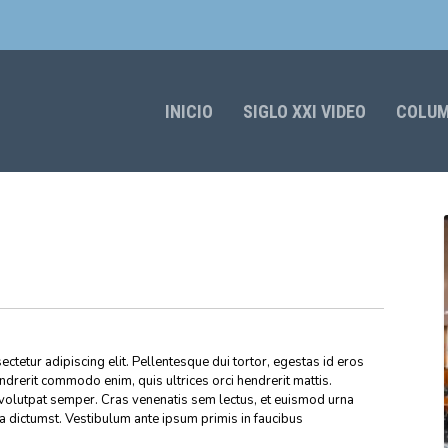
INICIO
SIGLO XXI VIDEO
COLU
ctetur adipiscing elit. Pellentesque dui tortor, egestas id eros
endrerit commodo enim, quis ultrices orci hendrerit mattis.
volutpat semper. Cras venenatis sem lectus, et euismod urna
ea dictumst. Vestibulum ante ipsum primis in faucibus