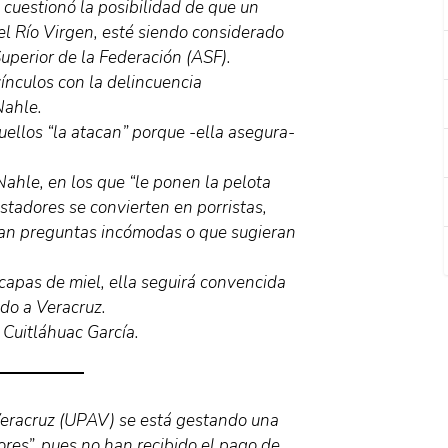
y cuestionó la posibilidad de que un
 Río Virgen, esté siendo considerado
Superior de la Federación (ASF).
vínculos con la delincuencia
Nahle.
uellos “la atacan” porque -ella asegura-
Nahle, en los que “le ponen la pelota
istadores se convierten en porristas,
an preguntas incómodas o que sugieran
 capas de miel, ella seguirá convencida
do a Veracruz.
Cuitláhuac García.
eracruz (UPAV) se está gestando una
ores”, pues no han recibido el pago de