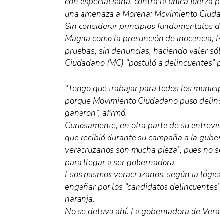
con especial saña, contra la única fuerza p
una amenaza a Morena: Movimiento Ciud
Sin considerar principios fundamentales d
Magna como la presunción de inocencia, Ro
pruebas, sin denuncias, haciendo valer só
Ciudadano (MC) “postuló a delincuentes” p
“Tengo que trabajar para todos los munici
porque Movimiento Ciudadano puso delinc
ganaron”, afirmó.
Curiosamente, en otra parte de su entrevi
que recibió durante su campaña a la guber
veracruzanos son mucha pieza”, pues no se
para llegar a ser gobernadora.
Esos mismos veracruzanos, según la lógica
engañar por los “candidatos delincuentes” 
naranja.
No se detuvo ahí. La gobernadora de Veracr