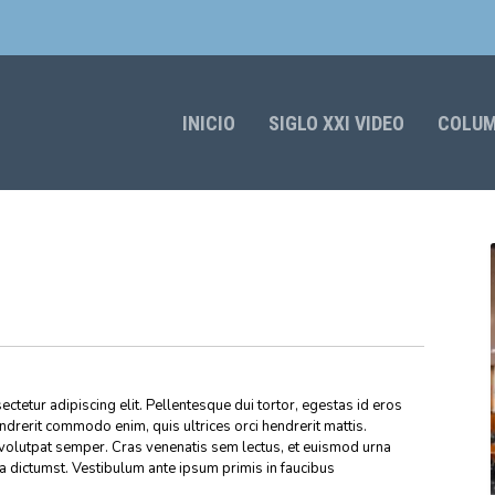
INICIO
SIGLO XXI VIDEO
COLU
»
ctetur adipiscing elit. Pellentesque dui tortor, egestas id eros
endrerit commodo enim, quis ultrices orci hendrerit mattis.
volutpat semper. Cras venenatis sem lectus, et euismod urna
ea dictumst. Vestibulum ante ipsum primis in faucibus