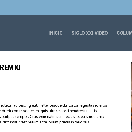
INICIO
SIGLO XXI VIDEO
COLU
GREMIO
ctetur adipiscing elit. Pellentesque dui tortor, egestas id eros
endrerit commodo enim, quis ultrices orci hendrerit mattis.
volutpat semper. Cras venenatis sem lectus, et euismod urna
ea dictumst. Vestibulum ante ipsum primis in faucibus