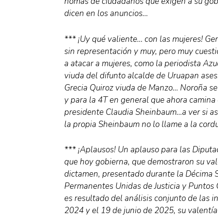
nomás de ciudadanos que exigen a su gobi
dicen en los anuncios…
*** ¡Uy qué valiente… con las mujeres! G
sin representación y muy, pero muy cuesti
a atacar a mujeres, como la periodista Azuc
viuda del difunto alcalde de Uruapan ase
Grecia Quiroz viuda de Manzo… Noroña se 
y para la 4T en general que ahora camina 
presidente Claudia Sheinbaum…a ver si as
la propia Sheinbaum no lo llame a la cord
*** ¡Aplausos! Un aplauso para las Diputad
que hoy gobierna, que demostraron su vale
dictamen, presentado durante la Décima 
Permanentes Unidas de Justicia y Puntos C
es resultado del análisis conjunto de las 
2024 y el 19 de junio de 2025, su valentía