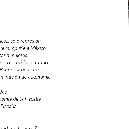
ica… solo represión
ue cumplirle a México
car a mujeres…
a en sentido contrario
a…Buenos argumentos
liminación de autonomía
rdad
omía de la Fiscalía
 Fiscalía
andas y te diré…?