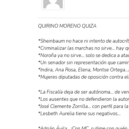
QUIRINO MORENO QUIZA
*Sheinbaum no hace ni intento de autocrít
*Criminalizar las marchas no sirve… hay q
*Noroña ya no sirve… solo se dedica a ata
*Un senador sin representación que camin
*Indira, Ana Rosa, Elena, Montse Orteg
*Mujeres diputadas de oposición contra e
*La Fiscalía deja de ser autónoma… de ve
*Los ausentes que no defendieron la auton
*José Clemente Zorrilla… con perfil para la
*Lesbeth Aurelia tiene sus negativos…
*Adrián Ávila…¿Con MC, o dime con quién 