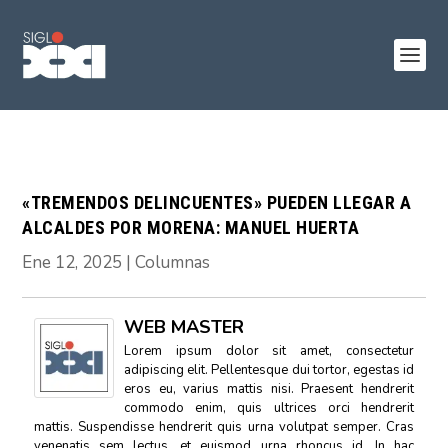
«TREMENDOS DELINCUENTES» PUEDEN LLEGAR A
ALCALDES POR MORENA: MANUEL HUERTA
Ene 12, 2025
|
Columnas
WEB MASTER
Lorem ipsum dolor sit amet, consectetur
adipiscing elit. Pellentesque dui tortor, egestas id
eros eu, varius mattis nisi. Praesent hendrerit
commodo enim, quis ultrices orci hendrerit
mattis. Suspendisse hendrerit quis urna volutpat semper. Cras
venenatis sem lectus, et euismod urna rhoncus id. In hac