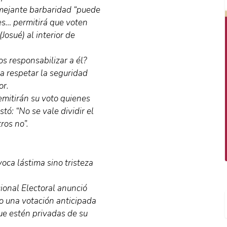
emejante barbaridad “puede
es… permitirá que voten
Josué) al interior de
os responsabilizar a él?
a respetar la seguridad
or.
emitirán su voto quienes
tó: “No se vale dividir el
ros no”.
oca lástima sino tristeza
cional Electoral anunció
bo una votación anticipada
ue estén privadas de su