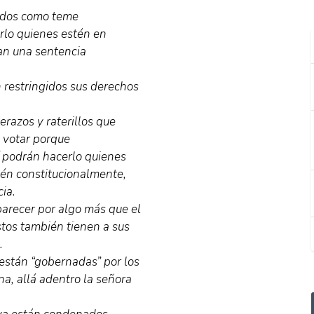
iados como teme
erlo quienes estén en
an una sentencia
n restringidos sus derechos
erazos y raterillos que
 votar porque
í podrán hacerlo quienes
ién constitucionalmente,
ia.
parecer por algo más que el
stos también tienen a sus
.
 están “gobernadas” por los
a, allá adentro la señora