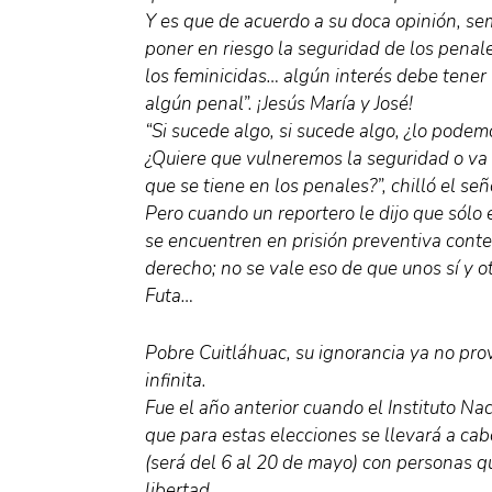
Y es que de acuerdo a su doca opinión, s
poner en riesgo la seguridad de los penal
los feminicidas… algún interés debe tener (
algún penal”. ¡Jesús María y José!
“Si sucede algo, si sucede algo, ¿lo podem
¿Quiere que vulneremos la seguridad o va 
que se tiene en los penales?”, chilló el señ
Pero cuando un reportero le dijo que sólo 
se encuentren en prisión preventiva contes
derecho; no se vale eso de que unos sí y ot
Futa…
Pobre Cuitláhuac, su ignorancia ya no prov
infinita.
Fue el año anterior cuando el Instituto Na
que para estas elecciones se llevará a ca
(será del 6 al 20 de mayo) con personas q
libertad.