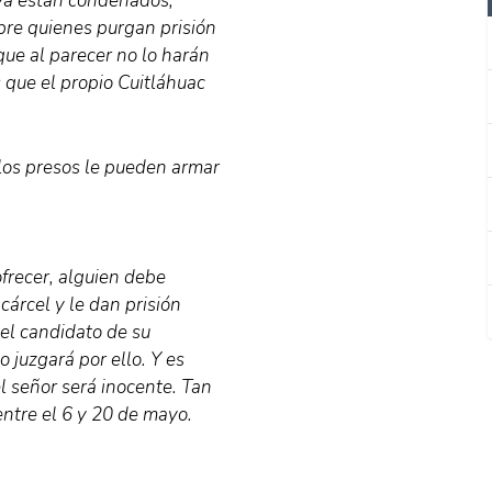
 ya están condenados,
obre quienes purgan prisión
que al parecer no lo harán
 que el propio Cuitláhuac
 los presos le pueden armar
ofrecer, alguien debe
cárcel y le dan prisión
 el candidato de su
o juzgará por ello. Y es
l señor será inocente. Tan
ntre el 6 y 20 de mayo.