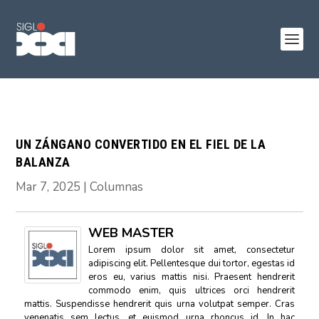
UN ZÁNGANO CONVERTIDO EN EL FIEL DE LA
BALANZA
Mar 7, 2025
|
Columnas
WEB MASTER
Lorem ipsum dolor sit amet, consectetur
adipiscing elit. Pellentesque dui tortor, egestas id
eros eu, varius mattis nisi. Praesent hendrerit
commodo enim, quis ultrices orci hendrerit
mattis. Suspendisse hendrerit quis urna volutpat semper. Cras
venenatis sem lectus, et euismod urna rhoncus id. In hac