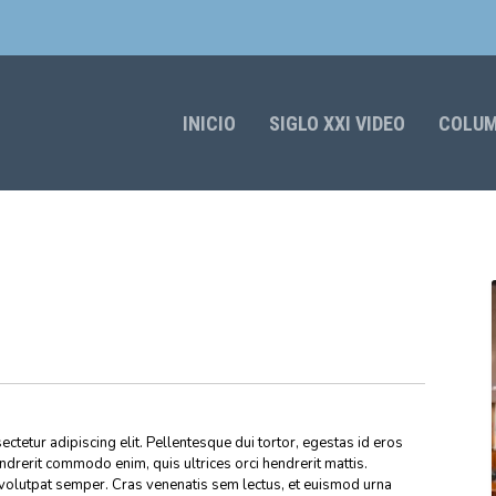
INICIO
SIGLO XXI VIDEO
COLU
S
ctetur adipiscing elit. Pellentesque dui tortor, egestas id eros
endrerit commodo enim, quis ultrices orci hendrerit mattis.
volutpat semper. Cras venenatis sem lectus, et euismod urna