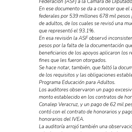
Federación (ASF) a la Cámara de Diputado
En ese documento se da a conocer que el 
federales por 539 millones 678 mil pesos 
de adultos, de los cuales se revisó una m
que representó el 93.1%.
En esa revisión la ASF observó inconsiste
pesos por la falta de la documentación qu
beneficiarios de los apoyos aplicaron los r
fines que les fueron otorgados.
Se hace notar, también, que faltó la docu
de los requisitos y las obligaciones estab
Programa Educación para Adultos.
Los auditores observaron un pago excesivo,
monto establecido en los contratos de hon
Conalep Veracruz, y un pago de 62 mil pe
contó con el contrato de honorarios y pag
honorarios del IVEA.
La auditoría arrojó también una observaci