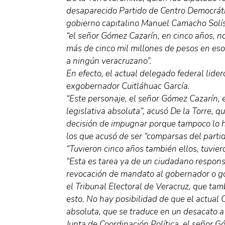
desaparecido Partido de Centro Democrátic
gobierno capitalino Manuel Camacho Solís 
“el señor Gómez Cazarín, en cinco años, n
más de cinco mil millones de pesos en eso
a ningún veracruzano”.
En efecto, el actual delegado federal lider
exgobernador Cuitláhuac García.
“Este personaje, el señor Gómez Cazarín, 
legislativa absoluta”, acusó De la Torre, 
decisión de impugnar porque tampoco lo hi
los que acusó de ser “comparsas del partid
“Tuvieron cinco años también ellos, tuvier
“Esta es tarea ya de un ciudadano respons
revocación de mandato al gobernador o g
el Tribunal Electoral de Veracruz, que tamb
esto. No hay posibilidad de que el actual 
absoluta, que se traduce en un desacato a 
Junta de Coordinación Política, el señor G