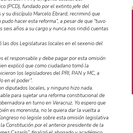
o (PCD), fundado por el extinto jefe del
y su discípulo Marcelo Ebrard, recriminó que
o pudo hacer esta reforma”, a pesar de que “tuvo
s seis años a su cargo y nunca nos rindió cuentas
ó las dos Legislaturas locales en el sexenio del
es el responsable y debe pagar por esta omisión
quien explicó que como ciudadano tomó la
cieron los legisladores del PRI, PAN y MC, a
o en el poder”.
on diputados locales, y ninguno hizo nada.
able para sujetar una reforma constitucional de
obernadora en turno en Veracruz. Yo espero que
ién es morenista, no le quiera dar la vuelta a
Congreso no legisle sobre esta omisión legislativa
la Constitución por el anterior presidente de la
ómez Cazarín”, finalizó el abogado y académico