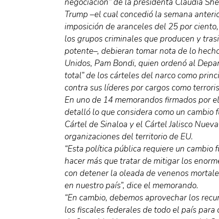
negociación” de la presidenta Claudia S
Trump –el cual concedió la semana anteri
imposición de aranceles del 25 por ciento
los grupos criminales que producen y tras
potente–, debieran tomar nota de lo hecho
Unidos, Pam Bondi, quien ordenó al Depart
total” de los cárteles del narco como princ
contra sus líderes por cargos como terror
En uno de 14 memorandos firmados por ell
detalló lo que considera como un cambio 
Cártel de Sinaloa y el Cártel Jalisco Nuev
organizaciones del territorio de EU.
“Esta política pública requiere un cambi
hacer más que tratar de mitigar los enor
con detener la oleada de venenos mortales
en nuestro país”, dice el memorando.
“En cambio, debemos aprovechar los recur
los fiscales federales de todo el país pa