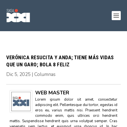
VERÓNICA RESUCITA Y ANDA; TIENE MÁS VIDAS
QUE UN GARO; BOLA 8 FELIZ
Dic 5, 2025
|
Columnas
WEB MASTER
Lorem ipsum dolor sit amet, consectetur
adipiscing elit. Pellentesque dui tortor, egestas id
eros eu, varius mattis nisi. Praesent hendrerit
commodo enim, quis ultrices orci hendrerit
mattis. Suspendisse hendrerit quis urna volutpat semper. Cras
venenatis sem lectus, et euismod urna rhoncus id. In hac