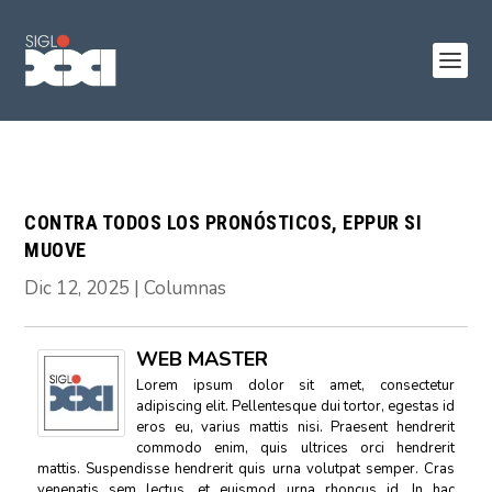
CONTRA TODOS LOS PRONÓSTICOS, EPPUR SI
MUOVE
Dic 12, 2025
|
Columnas
WEB MASTER
Lorem ipsum dolor sit amet, consectetur
adipiscing elit. Pellentesque dui tortor, egestas id
eros eu, varius mattis nisi. Praesent hendrerit
commodo enim, quis ultrices orci hendrerit
mattis. Suspendisse hendrerit quis urna volutpat semper. Cras
venenatis sem lectus, et euismod urna rhoncus id. In hac