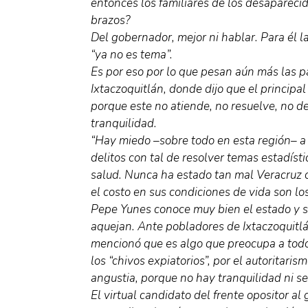
entonces los familiares de los desaparec
brazos?
Del gobernador, mejor ni hablar. Para él 
“ya no es tema”.
Es por eso por lo que pesan aún más las p
Ixtaczoquitlán, donde dijo que el principa
porque este no atiende, no resuelve, no de
tranquilidad.
“Hay miedo –sobre todo en esta región– a l
delitos con tal de resolver temas estadíst
salud. Nunca ha estado tan mal Veracruz 
el costo en sus condiciones de vida son los
Pepe Yunes conoce muy bien el estado y s
aquejan. Ante pobladores de Ixtaczoquitlá
mencionó que es algo que preocupa a todo
los “chivos expiatorios”, por el autoritari
angustia, porque no hay tranquilidad ni se
El virtual candidato del frente opositor al