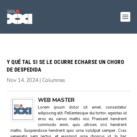
Y QUÉ TAL SI SE LE OCURRE ECHARSE UN CHORO
DE DESPEDIDA
Nov 14, 2024
|
Columnas
WEB MASTER
Lorem ipsum dolor sit amet, consectetur
adipiscing elit. Pellentesque dui tortor, egestas id
eros eu, varius mattis nisi. Praesent hendrerit
commodo enim, quis ultrices orci hendrerit
mattis. Suspendisse hendrerit quis urna volutpat semper. Cras
venenatis sem lectus, et euismod urna rhoncus id. In hac