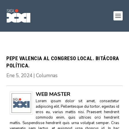
PEPE VALENCIA AL CONGRESO LOCAL. BITÁCORA
POLÍTICA.
Ene 5, 2024
|
Columnas
WEB MASTER
Lorem ipsum dolor sit amet, consectetur
adipiscing elit. Pellentesque dui tortor, egestas id
eros eu, varius mattis nisi. Praesent hendrerit
commodo enim, quis ultrices orci hendrerit
mattis. Suspendisse hendrerit quis urna volutpat semper. Cras
venenatis sem lectus, et euismod urna rhoncus id. In hac