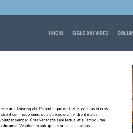
INICIO
SIGLO XXI VIDEO
COLU
ctetur adipiscing elit. Pellentesque dui tortor, egestas id eros
endrerit commodo enim, quis ultrices orci hendrerit mattis.
volutpat semper. Cras venenatis sem lectus, et euismod urna
ea dictumst. Vestibulum ante ipsum primis in faucibus