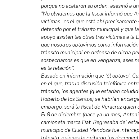
porque no acataron su orden, asesinó a un
“No olvidemos que la fiscal informó que A
víctimas -es el que está ahí precisamente 
detenido por el tránsito municipal y que l
apoyo asisten las otras tres víctimas a la 
que nosotros obtuvimos como información:
tránsito municipal en defensa de dicha pe
sospechamos es que en venganza, asesinan
es la relación”.
Basado en información que “él obtuvo”, Cu
en el que, tras la discusión telefónica ent
tránsito, los agentes (que estarían coludid
Roberto de los Santos) se habrían encarga
embargo, será la fiscal de Veracruz quien d
El 8 de diciembre (hace ya un mes) Anton
camioneta marca Fiat. Regresaba del estad
municipio de Ciudad Mendoza fue intercep
tránsito, quienes le quitaron los document