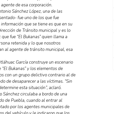
 agente de esa corporación.
ntonio Sánchez López, una de las
sentado- fue uno de los que fue
a información que se tiene es que en su
Dirección de Tránsito municipal y es lo
 que fue “El Bukanas” quien llama a
rsona retenida y lo que nosotros
 al agente de tránsito municipal, esa
itláhuac García construye un escenario
re “El Bukanas” y los elementos de
os con un grupo delictivo contrario al de
do de desaparecer a las víctimas. “Sin
etermine esta situación”, aclaró.
io Sánchez circulaba a bordo de una
o de Puebla, cuando al entrar al
tado por los agentes municipales de
os del vehículo y le indicaron que los