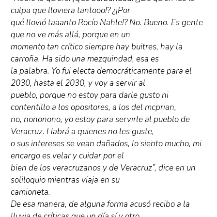
culpa que lloviera tantooo!? ¿¡Por
qué llovió taaanto Rocío Nahle!? No. Bueno. Es gente
que no ve más allá, porque en un
momento tan crítico siempre hay buitres, hay la
carroña. Ha sido una mezquindad, esa es
la palabra. Yo fui electa democráticamente para el
2030, hasta el 2030, y voy a servir al
pueblo, porque no estoy para darle gusto ni
contentillo a los opositores, a los del mcprian,
no, nononono, yo estoy para servirle al pueblo de
Veracruz. Habrá a quienes no les guste,
o sus intereses se vean dañados, lo siento mucho, mi
encargo es velar y cuidar por el
bien de los veracruzanos y de Veracruz”, dice en un
soliloquio mientras viaja en su
camioneta.
De esa manera, de alguna forma acusó recibo a la
lluvia de críticas que un día sí y otro