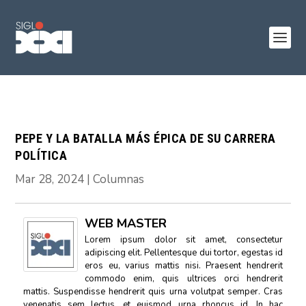
PEPE Y LA BATALLA MÁS ÉPICA DE SU CARRERA
POLÍTICA
Mar 28, 2024
|
Columnas
WEB MASTER
Lorem ipsum dolor sit amet, consectetur
adipiscing elit. Pellentesque dui tortor, egestas id
eros eu, varius mattis nisi. Praesent hendrerit
commodo enim, quis ultrices orci hendrerit
mattis. Suspendisse hendrerit quis urna volutpat semper. Cras
venenatis sem lectus, et euismod urna rhoncus id. In hac