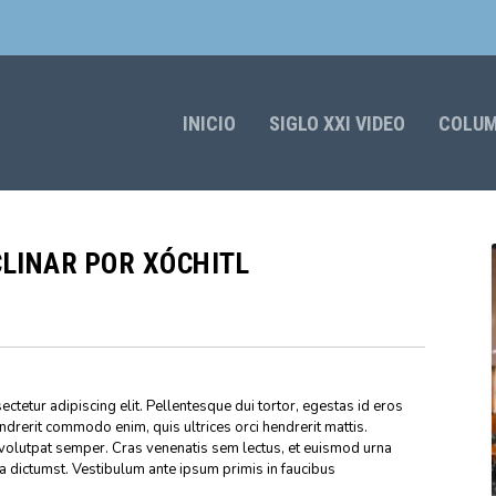
INICIO
SIGLO XXI VIDEO
COLU
CLINAR POR XÓCHITL
ctetur adipiscing elit. Pellentesque dui tortor, egestas id eros
endrerit commodo enim, quis ultrices orci hendrerit mattis.
volutpat semper. Cras venenatis sem lectus, et euismod urna
ea dictumst. Vestibulum ante ipsum primis in faucibus